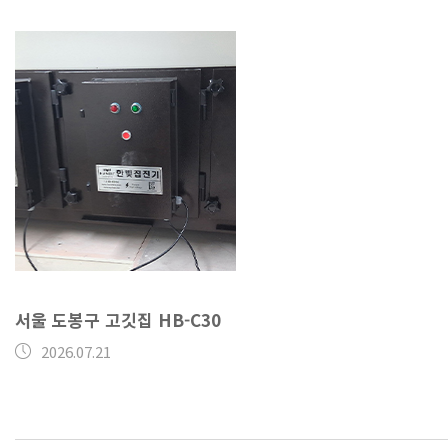
서울 도봉구 고깃집 HB-C30
2026.07.21